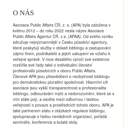
O NÁS
Asociace Public Affairs ČR, z. s. (APA) byla založena v
květnu 2012 – do roku 2022 nesla název Asociace
Public Affairs Agentur ČR, z.s. (APAA). Od svého vzniku
sdružuje nejvýznamnější v Česku působící agentury,
které poskytují služby v oblasti lobbingu a zastupování
zájmů firem, podnikatelů a jejich uskupení ve vztahu k
veřejné správě. V roce desátého výročí své existence
rozšířila své řady také o individuální členství
profesionálů působících v oboru Public Affairs.
Členové APA jsou přesvědčeni o nezbytnosti lobbingu
pro demokratickou pluralitní společnost. Hlavními cíli
asociace jsou vyšší transparentnost a profesionalita
lobbingu, odbourávání mýtů a nedorozumění, které se s
ním stále pojí, a osvěta mezi odbornou i laickou
veřejností o povaze a prostředcích tohoto oboru. APA je
také partnerem státu v otázkách regulace lobbingu,
spolupracuje s řadou nevládních organizací, pořádá
semináře, konference a kulaté stoly.