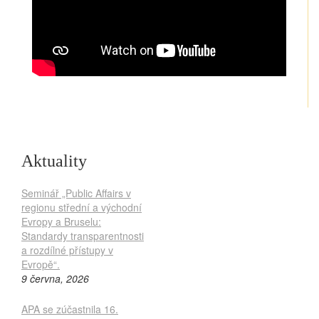
Aktuality
Seminář „Public Affairs v
regionu střední a východní
Evropy a Bruselu:
Standardy transparentnosti
a rozdílné přístupy v
Evropě“.
9 června, 2026
APA se zúčastnila 16.